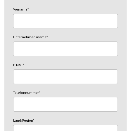
Vorname
*
Unternehmensname
*
E-Mail
*
Telefonnummer
*
Land/Region
*